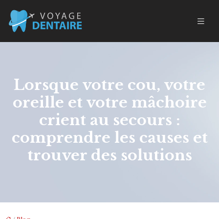
Lorsque votre cou, votre
oreille et votre mâchoire
crient au secours :
comprendre les causes et
trouver des solutions